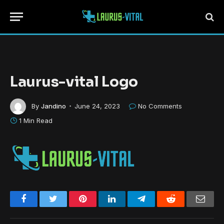
Laurus-vital Logo
By
Jandino
June 24, 2023
No Comments
1 Min Read
Facebook
Twitter
Pinterest
LinkedIn
Telegram
Reddit
Emai